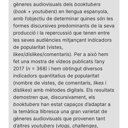
gèneres audiovisuals dels
booktubers
(
book
+
youtubers
) en llengua espanyola,
amb l’objectiu de determinar quines són les
formes discursives predominants de la seva
producció i la repercussió que tenen entre
les seves audiències mitjançant indicadors
de popularitat (vistes,
likes
/
dislikes
/comentaris). Per a això hem
fet una mostra de vídeos publicats l’any
2017 (
n
= 368) i hem obtingut diversos
indicadors quantitatius de popularitat
(nombre de vistes, de comentaris,
likes
i
dislikes
) amb mètodes digitals. Els resultats
demostren que, discursivament, els
booktubers
han estat capaços d’adaptar a
la temàtica llibresca una gran varietat de
gèneres audiovisuals que provenen tant
d’altres
youtubers
(
vlogs
,
challenges
,