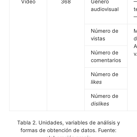
Vídeo
368
Género
—
audiovisual
t
—
Número de
M
vistas
d
A
Número de
v
comentarios
Número de
likes
Número de
dislikes
Tabla 2. Unidades, variables de análisis y
formas de obtención de datos. Fuente: