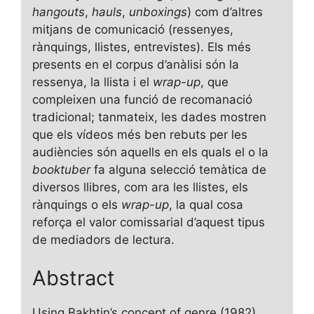
hangouts
,
hauls
,
unboxings
) com d’altres
mitjans de comunicació (ressenyes,
rànquings, llistes, entrevistes). Els més
presents en el corpus d’anàlisi són la
ressenya, la llista i el
wrap-up
, que
compleixen una funció de recomanació
tradicional; tanmateix, les dades mostren
que els vídeos més ben rebuts per les
audiències són aquells en els quals el o la
booktuber
fa alguna selecció temàtica de
diversos llibres, com ara les llistes, els
rànquings o els
wrap-up
, la qual cosa
reforça el valor comissarial d’aquest tipus
de mediadors de lectura.
Abstract
Using Bakhtin’s concept of genre (1982),