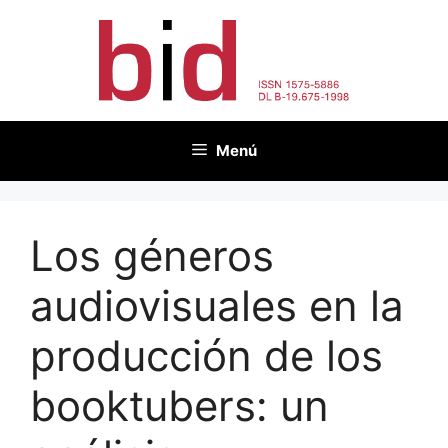
Saltar
al
contenido
Menú
Los géneros
audiovisuales en la
producción de los
booktubers: un