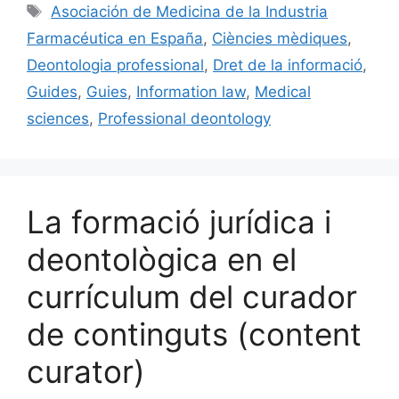
e
l
s
e
p
Etiquetes
Asociación de Medicina de la Industria
b
k
dI
ar
Farmacéutica en España
,
Ciències mèdiques
,
o
y
n
te
Deontologia professional
,
Dret de la informació
,
o
ix
Guides
,
Guies
,
Information law
,
Medical
k
sciences
,
Professional deontology
La formació jurídica i
deontològica en el
currículum del curador
de continguts (content
curator)