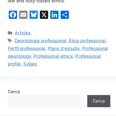
law and duty-based ethics.
F
E
Bl
X
Li
C
a
m
u
n
o
c
ai
e
k
m
Categories
Articles
e
l
s
e
p
Etiquetes
Deontologia professional
,
Ètica professional
,
b
k
dI
ar
Perfil professional
,
Plans d'estudis
,
Professional
o
y
n
te
deontology
,
Professional ethics
,
Professional
o
ix
profile
,
Syllabi
k
Cerca
Cerca