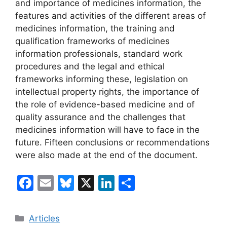
and importance of medicines information, the
features and activities of the different areas of
medicines information, the training and
qualification frameworks of medicines
information professionals, standard work
procedures and the legal and ethical
frameworks informing these, legislation on
intellectual property rights, the importance of
the role of evidence-based medicine and of
quality assurance and the challenges that
medicines information will have to face in the
future. Fifteen conclusions or recommendations
were also made at the end of the document.
F
E
Bl
X
Li
C
a
m
u
n
o
c
ai
e
k
m
Categories
Articles