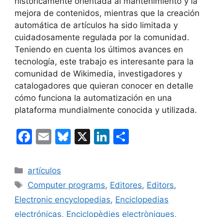
históricamente orientada al mantenimiento y la
mejora de contenidos, mientras que la creación
automática de artículos ha sido limitada y
cuidadosamente regulada por la comunidad.
Teniendo en cuenta los últimos avances en
tecnología, este trabajo es interesante para la
comunidad de Wikimedia, investigadores y
catalogadores que quieran conocer en detalle
cómo funciona la automatización en una
plataforma mundialmente conocida y utilizada.
F
E
Bl
X
Li
C
a
m
u
n
o
c
ai
e
k
m
Categorías
artículos
e
l
s
e
p
Etiquetas
Computer programs
,
Editores
,
Editors
,
b
k
dI
ar
Electronic encyclopedias
,
Enciclopedias
o
y
n
tir
electrónicas
,
Enciclopèdies electròniques
,