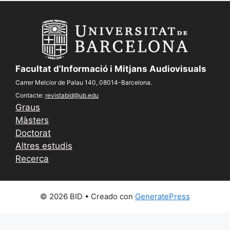
Facultat d’Informació i Mitjans Audiovisuals
Carrer Melcior de Palau 140, 08014-Barcelona.
Contacte:
revistabid@ub.edu
Graus
Màsters
Doctorat
Altres estudis
Recerca
© 2026 BID
• Creado con
GeneratePress