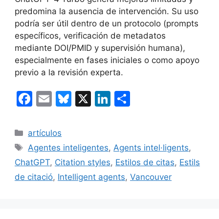
predomina la ausencia de intervención. Su uso
podría ser útil dentro de un protocolo (prompts
específicos, verificación de metadatos
mediante DOI/PMID y supervisión humana),
especialmente en fases iniciales o como apoyo
previo a la revisión experta.
F
E
Bl
X
Li
C
a
m
u
n
o
c
ai
e
k
m
Categorías
artículos
e
l
s
e
p
Etiquetas
Agentes inteligentes
,
Agents intel·ligents
,
b
k
dI
ar
ChatGPT
,
Citation styles
,
Estilos de citas
,
Estils
o
y
n
tir
de citació
,
Intelligent agents
,
Vancouver
o
k