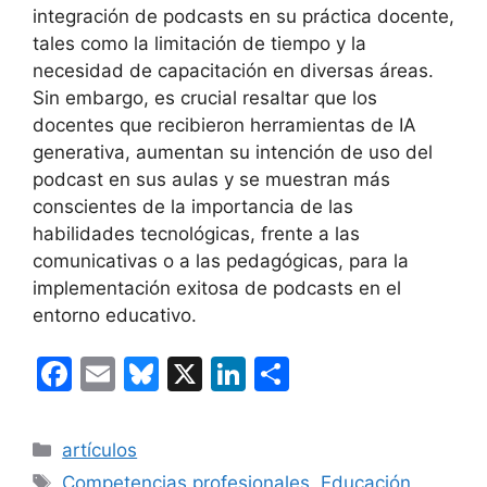
integración de podcasts en su práctica docente,
tales como la limitación de tiempo y la
necesidad de capacitación en diversas áreas.
Sin embargo, es crucial resaltar que los
docentes que recibieron herramientas de IA
generativa, aumentan su intención de uso del
podcast en sus aulas y se muestran más
conscientes de la importancia de las
habilidades tecnológicas, frente a las
comunicativas o a las pedagógicas, para la
implementación exitosa de podcasts en el
entorno educativo.
F
E
Bl
X
Li
C
a
m
u
n
o
c
ai
e
k
m
Categorías
artículos
e
l
s
e
p
Etiquetas
Competencias profesionales
,
Educación
,