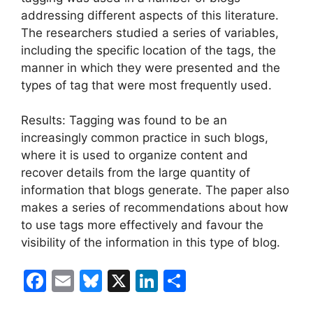
addressing different aspects of this literature.
The researchers studied a series of variables,
including the specific location of the tags, the
manner in which they were presented and the
types of tag that were most frequently used.
Results: Tagging was found to be an
increasingly common practice in such blogs,
where it is used to organize content and
recover details from the large quantity of
information that blogs generate. The paper also
makes a series of recommendations about how
to use tags more effectively and favour the
visibility of the information in this type of blog.
F
E
Bl
X
Li
C
a
m
u
n
o