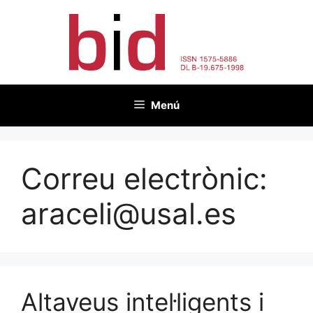
Vés
al
contingut
Menú
Correu electrònic:
araceli@usal.es
Altaveus intel·ligents i