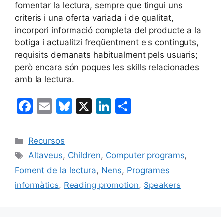
fomentar la lectura, sempre que tingui uns
criteris i una oferta variada i de qualitat,
incorpori informació completa del producte a la
botiga i actualitzi freqüentment els continguts,
requisits demanats habitualment pels usuaris;
però encara són poques les skills relacionades
amb la lectura.
F
E
Bl
X
Li
C
a
m
u
n
o
c
ai
e
k
m
Categories
Recursos
e
l
s
e
p
Etiquetes
Altaveus
,
Children
,
Computer programs
,
b
k
dI
ar
Foment de la lectura
,
Nens
,
Programes
o
y
n
te
informàtics
,
Reading promotion
,
Speakers
o
ix
k