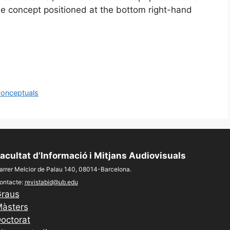
he concept positioned at the bottom right-hand
onceptuals
acultat d’Informació i Mitjans Audiovisuals
arrer Melcior de Palau 140, 08014-Barcelona.
ontacte:
revistabid@ub.edu
raus
àsters
octorat