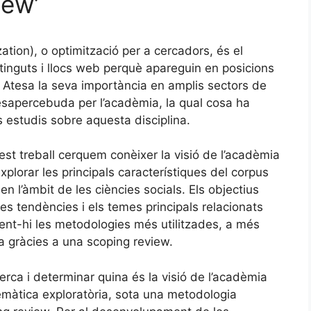
iew’
ation), o optimització per a cercadors, és el
ntinguts i llocs web perquè apareguin en posicions
. Atesa la seva importància en amplis sectors de
esapercebuda per l’acadèmia, la qual cosa ha
 estudis sobre aquesta disciplina.
st treball cerquem conèixer la visió de l’acadèmia
plorar les principals característiques del corpus
n l’àmbit de les ciències socials. Els objectius
les tendències i els temes principals relacionats
ent-hi les metodologies més utilitzades, a més
ia gràcies a una scoping review.
rca i determinar quina és la visió de l’acadèmia
temàtica exploratòria, sota una metodologia