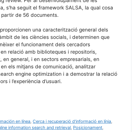
g review. Per al desenvolupament de les
da, s’ha seguit el framework SALSA, la qual cosa
a partir de 56 documents.
 proporcionen una caracterització general dels
mbit de les ciències socials, i determinen que
onèixer el funcionament dels cercadors
n relació amb biblioteques i repositoris,
, en general, i en sectors empresarials, en
 en els mitjans de comunicació, analitzar
search engine optimization i a demostrar la relació
s i l’experiència d’usuari.
mación en línea
,
Cerca i recuperació d'informació en línia
,
line information search and retrieval
,
Posicionament
,