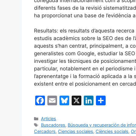
coneguda internacionalment com a scopin
diferents fases de la revisió sistematitza
ha proporcionat una base de l’evidència 
Resultats: els resultats d’aquesta recerca
estudis acadèmics sobre la SEO des de l’à
aquests s’han centrat, principalment, a c
generalistes com Google, estudiar la SEO e
investigar les tècniques de posicionament
particular, notablement en el periodisme i
l’aprenentatge i la formació aplicada a la 
existent entre el posicionament en cercador
F
E
Bl
X
Li
C
a
m
u
n
o
c
ai
e
k
m
Categories
Articles
Etiquetes
Buscadores
,
Búsqueda y recuperación de infor
e
l
s
e
p
Cercadors
,
Ciencias sociales
,
Ciències socials
,
On