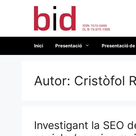
Vés
al
contingut
Inici
Presentació
Presentació de
Autor:
Cristòfol 
Investigant la SEO d