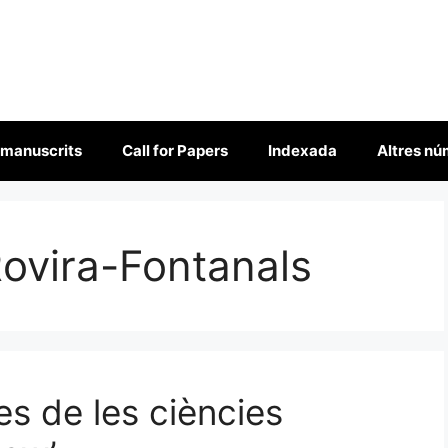
 manuscrits
Call for Papers
Indexada
Altres n
Rovira-Fontanals
es de les ciències