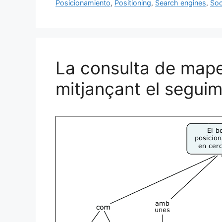
b
k
dI
ar
Posicionamiento
,
Positioning
,
Search engines
,
Soc
o
y
n
te
o
ix
k
La consulta de mape
mitjançant el seguim