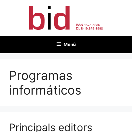
Vés
al
contingut
Menú
Programas
informáticos
Principals editors