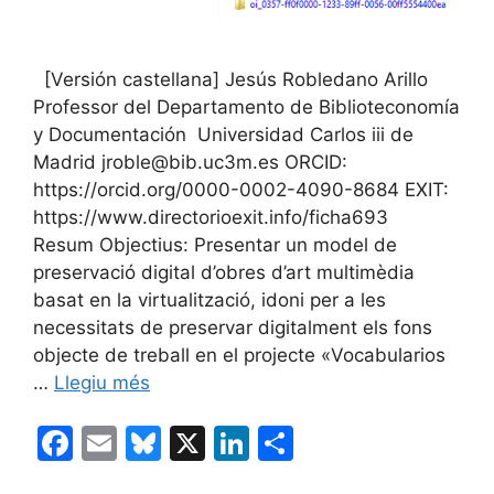
[Versión castellana] Jesús Robledano Arillo
Professor del Departamento de Biblioteconomía
y Documentación Universidad Carlos iii de
Madrid jroble@bib.uc3m.es ORCID:
https://orcid.org/0000-0002-4090-8684 EXIT:
https://www.directorioexit.info/ficha693
Resum Objectius: Presentar un model de
preservació digital d’obres d’art multimèdia
basat en la virtualització, idoni per a les
necessitats de preservar digitalment els fons
objecte de treball en el projecte «Vocabularios
…
Llegiu més
F
E
Bl
X
Li
C
a
m
u
n
o