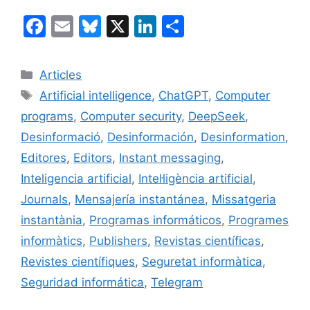
F
E
Bl
X
Li
C
a
m
u
n
o
c
ai
e
k
m
Categories
Articles
e
l
s
e
p
Etiquetes
Artificial intelligence
,
ChatGPT
,
Computer
b
k
dI
ar
programs
,
Computer security
,
DeepSeek
,
o
y
n
te
Desinformació
,
Desinformación
,
Desinformation
,
o
ix
Editores
,
Editors
,
Instant messaging
,
k
Inteligencia artificial
,
Intel·ligència artificial
,
Journals
,
Mensajería instantánea
,
Missatgeria
instantània
,
Programas informáticos
,
Programes
informàtics
,
Publishers
,
Revistas científicas
,
Revistes científiques
,
Seguretat informàtica
,
Seguridad informática
,
Telegram