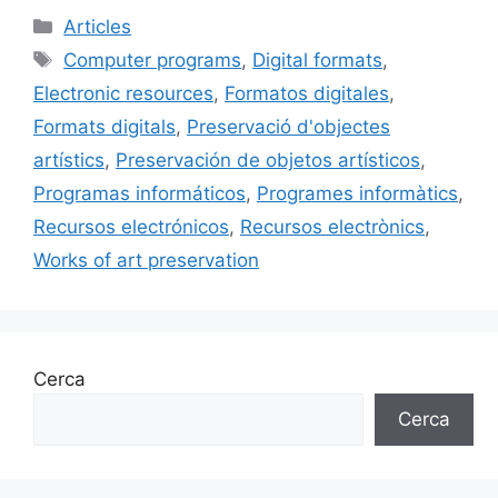
c
ai
e
k
m
Categories
Articles
e
l
s
e
p
Etiquetes
Computer programs
,
Digital formats
,
b
k
dI
ar
Electronic resources
,
Formatos digitales
,
o
y
n
te
Formats digitals
,
Preservació d'objectes
o
ix
artístics
,
Preservación de objetos artísticos
,
k
Programas informáticos
,
Programes informàtics
,
Recursos electrónicos
,
Recursos electrònics
,
Works of art preservation
Cerca
Cerca