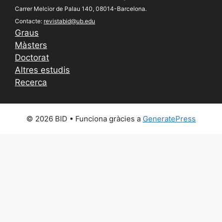
Carrer Melcior de Palau 140, 08014-Barcelona.
Contacte:
revistabid@ub.edu
Graus
Màsters
Doctorat
Altres estudis
Recerca
© 2026 BID
• Funciona gràcies a
GeneratePress