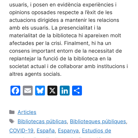
usuaris, i posen en evidència experiències i
opinions oposades respecte a l’èxit de les
actuacions dirigides a mantenir les relacions
amb els usuaris. La presencialitat i la
materialitat de la biblioteca hi apareixen molt
afectades per la crisi. Finalment, hi ha un
consens important entorn de la necessitat de
replantejar la funció de la biblioteca en la
societat actual i de col·laborar amb institucions i
altres agents socials.
F
E
Bl
X
Li
C
a
m
u
n
o
c
ai
e
k
m
Categories
Articles
e
l
s
e
p
Etiquetes
Bibliotecas públicas
,
Biblioteques públiques
,
b
k
dI
ar
COVID-19
,
España
,
Espanya
,
Estudios de