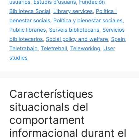
o
y
n
te
usuarios
,
Estudis d'usuaris
,
Fundación
o
ix
Biblioteca Social
,
Library services
,
Política i
k
benestar socials
,
Política y bienestar sociales
,
Public libraries
,
Serveis bibliotecaris
,
Servicios
bibliotecarios
,
Social policy and welfare
,
Spain
,
Teletrabajo
,
Teletreball
,
Teleworking
,
User
studies
Característiques
situacionals del
comportament
informacional durant el