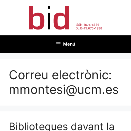
Vés
al
contingut
Menú
Correu electrònic:
mmontesi@ucm.es
Biblioteques davant la