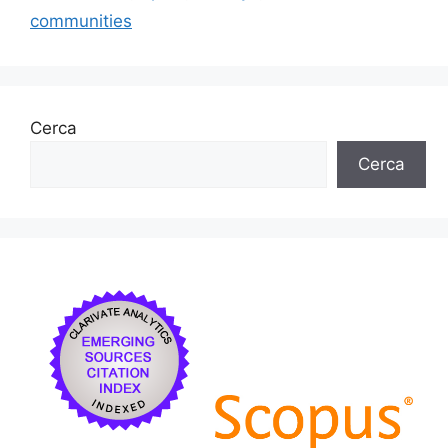
k
communities
Cerca
Cerca