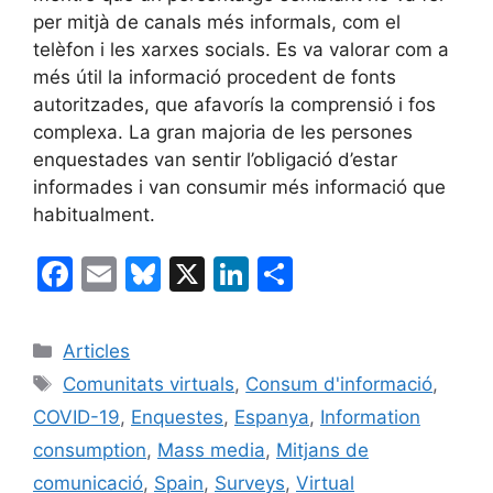
per mitjà de canals més informals, com el
telèfon i les xarxes socials. Es va valorar com a
més útil la informació procedent de fonts
autoritzades, que afavorís la comprensió i fos
complexa. La gran majoria de les persones
enquestades van sentir l’obligació d’estar
informades i van consumir més informació que
habitualment.
F
E
Bl
X
Li
C
a
m
u
n
o
c
ai
e
k
m
Categories
Articles
e
l
s
e
p
Etiquetes
Comunitats virtuals
,
Consum d'informació
,
b
k
dI
ar
COVID-19
,
Enquestes
,
Espanya
,
Information
o
y
n
te
consumption
,
Mass media
,
Mitjans de
o
ix
comunicació
,
Spain
,
Surveys
,
Virtual