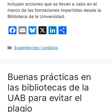
incluyen acciones que se llevan a cabo en el
marco de las formaciones impartidas desde la
Biblioteca de la Universidad.
F
E
Bl
X
Li
C
a
m
u
n
o
c
ai
e
k
m
Categorías
Experiències i anàlisis
e
l
s
e
p
b
k
dI
ar
o
y
n
tir
Buenas prácticas en
o
k
las bibliotecas de la
UAB para evitar el
plagio