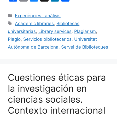
a
m
u
n
o
c
ai
e
k
m
Categorías
Experiències i anàlisis
e
l
s
e
p
Etiquetas
Academic libraries
,
Bibliotecas
b
k
dI
ar
universitarias
,
Library services
,
Plagiarism
,
o
y
n
tir
Plagio
,
Servicios bibliotecarios
,
Universitat
o
Autònoma de Barcelona. Servei de Biblioteques
k
Cuestiones éticas para
la investigación en
ciencias sociales.
Contexto internacional