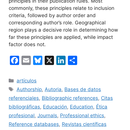
principles in their publication rules. Most
commonly, these principles relate to inclusion
criteria, followed by author order and
corresponding author’s role. Geographical
region plays a decisive role in determining how
far these principles are applied, while impact
factor does not.
F
E
Bl
X
Li
C
a
m
u
n
o
c
ai
e
k
m
Categorías
artículos
e
l
s
e
p
Etiquetas
Authorship
,
Autoria
,
Bases de datos
b
k
dI
ar
referenciales
,
Bibliographic references
,
Citas
o
y
n
tir
bibliográficas
,
Educación
,
Education
,
Ética
o
profesional
,
Journals
,
Professional ethics
,
k
Reference databases
,
Revistas científicas