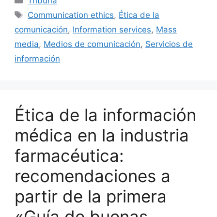
Tribuna
e
l
s
e
p
Etiquetas
Communication ethics
,
Ética de la
b
k
dI
ar
comunicación
,
Information services
,
Mass
o
y
n
tir
media
,
Medios de comunicación
,
Servicios de
o
información
k
Ética de la información
médica en la industria
farmacéutica:
recomendaciones a
partir de la primera
«Guía de buenas