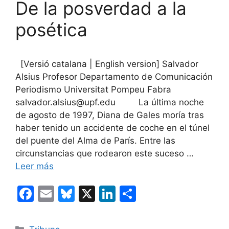
De la posverdad a la
posética
[Versió catalana | English version] Salvador
Alsius Profesor Departamento de Comunicación
Periodismo Universitat Pompeu Fabra
salvador.alsius@upf.edu La última noche
de agosto de 1997, Diana de Gales moría tras
haber tenido un accidente de coche en el túnel
del puente del Alma de París. Entre las
circunstancias que rodearon este suceso …
Leer más
F
E
Bl
X
Li
C
a
m
u
n
o
c
ai
e
k
m
Categorías