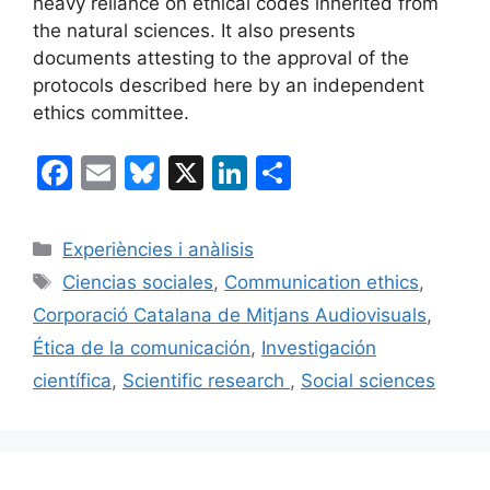
heavy reliance on ethical codes inherited from
the natural sciences. It also presents
documents attesting to the approval of the
protocols described here by an independent
ethics committee.
F
E
Bl
X
Li
C
a
m
u
n
o
c
ai
e
k
m
Categorías
Experiències i anàlisis
e
l
s
e
p
Etiquetas
Ciencias sociales
,
Communication ethics
,
b
k
dI
ar
Corporació Catalana de Mitjans Audiovisuals
,
o
y
n
tir
Ética de la comunicación
,
Investigación
o
científica
,
Scientific research
,
Social sciences
k