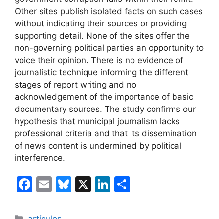
Other sites publish isolated facts on such cases
without indicating their sources or providing
supporting detail. None of the sites offer the
non-governing political parties an opportunity to
voice their opinion. There is no evidence of
journalistic technique informing the different
stages of report writing and no
acknowledgement of the importance of basic
documentary sources. The study confirms our
hypothesis that municipal journalism lacks
professional criteria and that its dissemination
of news content is undermined by political
interference.
F
E
Bl
X
Li
C
a
m
u
n
o
c
ai
e
k
m
Categorías
artículos