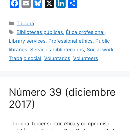
F
E
Bl
X
Li
C
a
m
u
n
o
c
ai
e
k
m
Categorías
Tribuna
e
l
s
e
p
Etiquetas
Bibliotecas públicas
,
Ética profesional
,
b
k
dI
ar
Library services
,
Professional ethics
,
Public
o
y
n
tir
libraries
,
Servicios bibliotecarios
,
Social work
,
o
Trabajo social
,
Voluntarios
,
Volunteers
k
Número 39 (diciembre
2017)
Tribuna Tercer sector, ética y compromiso