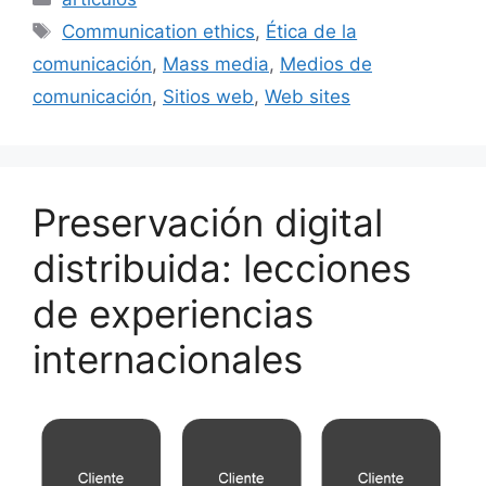
e
l
s
e
p
Etiquetas
Communication ethics
,
Ética de la
b
k
dI
ar
comunicación
,
Mass media
,
Medios de
o
y
n
tir
comunicación
,
Sitios web
,
Web sites
o
k
Preservación digital
distribuida: lecciones
de experiencias
internacionales