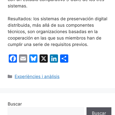
sistemas.
Resultados: los sistemas de preservación digital
distribuida, más allá de sus componentes
técnicos, son organizaciones basadas en la
cooperación en las que sus miembros han de
cumplir una serie de requisitos previos.
F
E
Bl
X
Li
C
a
m
u
n
o
c
ai
e
k
m
Categorías
Experiències i anàlisis
e
l
s
e
p
b
k
dI
ar
o
y
n
tir
Buscar
o
Buscar