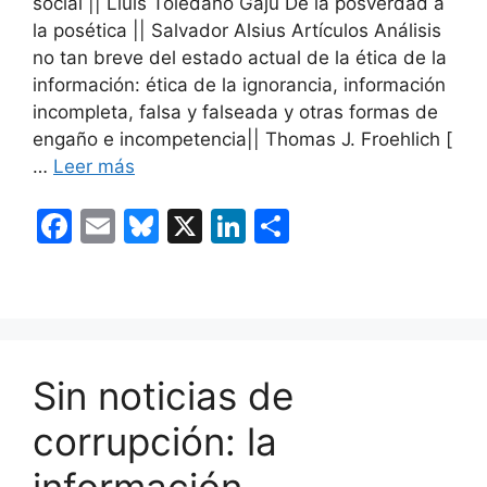
social || Lluís Toledano Gaju De la posverdad a
la posética || Salvador Alsius Artículos Análisis
no tan breve del estado actual de la ética de la
información: ética de la ignorancia, información
incompleta, falsa y falseada y otras formas de
engaño e incompetencia|| Thomas J. Froehlich [
…
Leer más
F
E
Bl
X
Li
C
a
m
u
n
o
c
ai
e
k
m
e
l
s
e
p
b
k
dI
ar
Sin noticias de
o
y
n
tir
o
corrupción: la
k
información