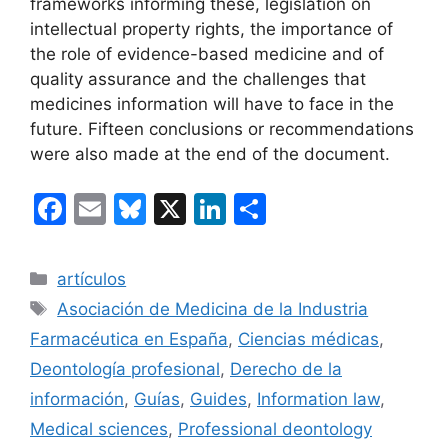
frameworks informing these, legislation on
intellectual property rights, the importance of
the role of evidence-based medicine and of
quality assurance and the challenges that
medicines information will have to face in the
future. Fifteen conclusions or recommendations
were also made at the end of the document.
F
E
Bl
X
Li
C
a
m
u
n
o
c
ai
e
k
m
Categorías
artículos
e
l
s
e
p
Etiquetas
Asociación de Medicina de la Industria
b
k
dI
ar
Farmacéutica en España
,
Ciencias médicas
,
o
y
n
tir
Deontología profesional
,
Derecho de la
o
información
,
Guías
,
Guides
,
Information law
,
k
Medical sciences
,
Professional deontology