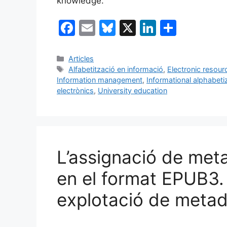
knowledge.
F
E
Bl
X
Li
C
a
m
u
n
o
c
ai
e
k
m
Categories
Articles
Etiquetes
Alfabetització en informació
,
Electronic resour
e
l
s
e
p
Information management
,
Informational alphabeti
b
k
dI
ar
electrònics
,
University education
o
y
n
te
o
ix
k
L’assignació de meta
en el format EPUB3.
explotació de meta