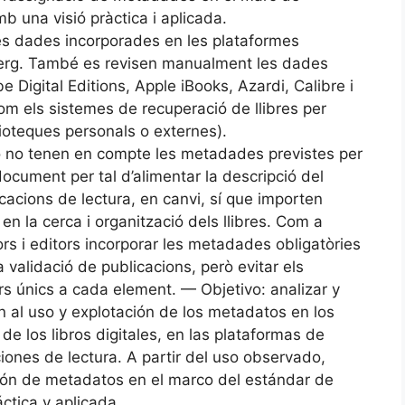
una visió pràctica i aplicada.
s dades incorporades en les plataformes
berg. També es revisen manualment les dades
 Digital Editions, Apple iBooks, Azardi, Calibre i
om els sistemes de recuperació de llibres per
blioteques personals o externes).
ió no tenen en compte les metadades previstes per
ocument per tal d’alimentar la descripció del
cacions de lectura, en canvi, sí que importen
n la cerca i organització dels llibres. Com a
s i editors incorporar les metadades obligatòries
validació de publicacions, però evitar els
s únics a cada element. — Objetivo: analizar y
ón al uso y explotación de los metadatos en los
 los libros digitales, en las plataformas de
aciones de lectura. A partir del uso observado,
ión de metadatos en el marco del estándar de
tica y aplicada.