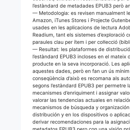
l’estàndard de metadades EPUB3 però amb 
— Metodologia: es revisen manualment le
Amazon, iTunes Stores i Projecte Guten
usades en les aplicacions de lectura Adobe
Readium, tant els sistemes d’exploració c
paraules clau per ítem i per col·lecció (bi
— Resultat: les plataformes de distribuc
l’estàndard EPUB3 incloses en el mateix d
producte en la seva incorporació. Les apli
aquestes dades, però en fan un ús mínim e
conseqüència d’això es recomana als autor
segons l’estàndard EPUB3 per permetre la 
mecanismes d’enriquiment i assignar valor
valorar las tendencias actuales en relaci
mecanismos de búsqueda y organización de
distribución y en los dispositivos o aplic
derivar recomendaciones para la asignac
metadatos EPUB3 pero con una visión prác