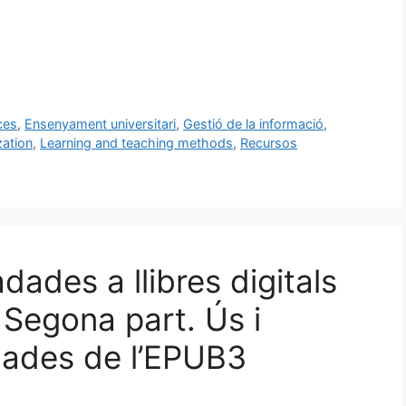
ces
,
Ensenyament universitari
,
Gestió de la informació
,
zation
,
Learning and teaching methods
,
Recursos
dades a llibres digitals
 Segona part. Ús i
dades de l’EPUB3