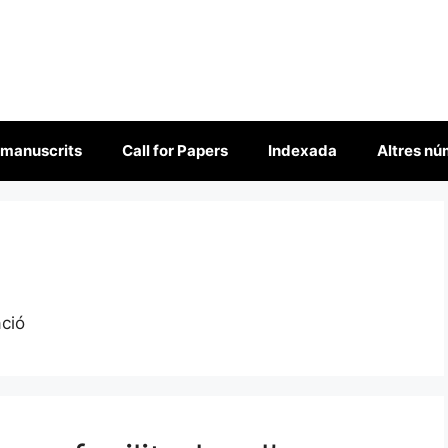
 manuscrits
Call for Papers
Indexada
Altres n
ació