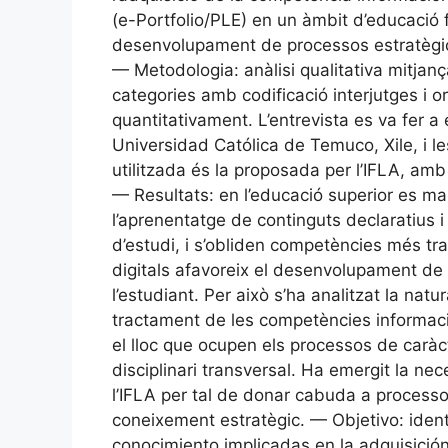
(e-Portfolio/PLE) en un àmbit d’educació 
desenvolupament de processos estratègic
— Metodologia: anàlisi qualitativa mitjanç
categories amb codificació interjutges i o
quantitativament. L’entrevista es va fer a
Universidad Católica de Temuco, Xile, i l
utilitzada és la proposada per l’IFLA, a
— Resultats: en l’educació superior es ma
l’aprenentatge de continguts declaratius i
d’estudi, i s’obliden competències més tran
digitals afavoreix el desenvolupament d
l’estudiant. Per això s’ha analitzat la natu
tractament de les competències informacion
el lloc que ocupen els processos de caràc
disciplinari transversal. Ha emergit la ne
l’IFLA per tal de donar cabuda a processos
coneixement estratègic. — Objetivo: identi
conocimiento implicadas en la adquisició