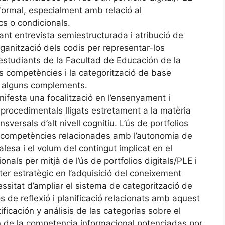
formal, especialment amb relació al
s o condicionals.
ant entrevista semiestructurada i atribució de
rganització dels codis per representar-los
 estudiants de la Facultad de Educación de la
es competències i la categorització de base
mb alguns complements.
nifesta una focalització en l’ensenyament i
 procedimentals lligats estretament a la matèria
sversals d’alt nivell cognitiu. L’ús de portfolios
e competències relacionades amb l’autonomia de
ralesa i el volum del contingut implicat en el
als per mitjà de l’ús de portfolios digitals/PLE i
ter estratègic en l’adquisició del coneixement
cessitat d’ampliar el sistema de categorització de
 de reflexió i planificació relacionats amb aquest
ficación y análisis de las categorías sobre el
n de la competencia informacional potenciadas por