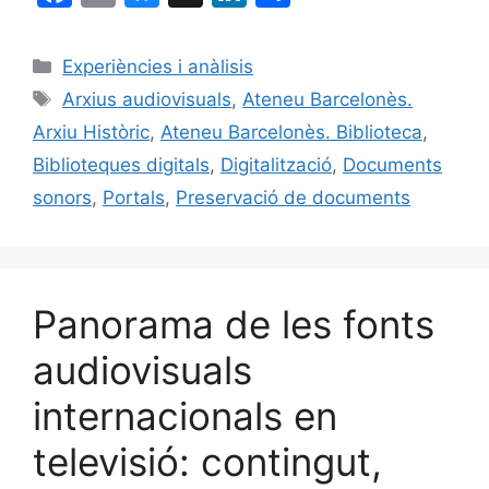
a
m
u
n
o
c
ai
e
k
m
Categories
Experiències i anàlisis
e
l
s
e
p
Etiquetes
Arxius audiovisuals
,
Ateneu Barcelonès.
b
k
dI
ar
Arxiu Històric
,
Ateneu Barcelonès. Biblioteca
,
o
y
n
te
Biblioteques digitals
,
Digitalització
,
Documents
o
ix
sonors
,
Portals
,
Preservació de documents
k
Panorama de les fonts
audiovisuals
internacionals en
televisió: contingut,