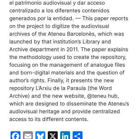
el patrimonio audiovisual y dar acceso
centralizado a los diferentes contenidos
generados por la entidad. — This paper reports
on the project to digitize the audiovisual
archives of the Ateneu Barcelonès, which was
launched by that institution’s Library and
Archive department in 2011. The paper explains
the methodology used to create the repository,
focusing on the management of analogue files
and born-digital materials and the question of
author’s rights. Finally, it presents the new
repository L’Arxiu de la Paraula (the Word
Archive) and the new website, @teneu hub,
which are designed to disseminate the Ateneu’s
audiovisual heritage and provide centralized
access to its different contents.
F
E
Bl
X
Li
C