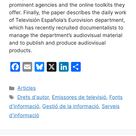
prominent agencies and the online toolkits they
offer. Finally, the paper describes the daily work
of Televisión Española’s Eurovision department,
which has recently recruited documentalists to
manage the department’s audiovisual material
and to publish and produce audiovisual
products.
F
E
Bl
X
Li
C
a
m
u
n
o
c
ai
e
k
m
Categories
Articles
e
l
s
e
p
Etiquetes
Drets d'autor
,
Emissores de televisió
,
Fonts
b
k
dI
ar
d'informació
,
Gestió de la informació
,
Serveis
o
y
n
te
d'informació
o
ix
k