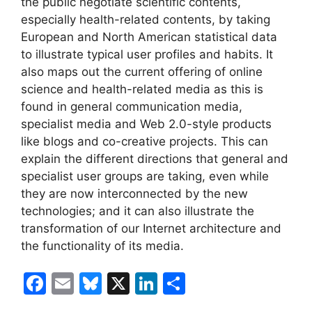
the public negotiate scientific contents,
especially health-related contents, by taking
European and North American statistical data
to illustrate typical user profiles and habits. It
also maps out the current offering of online
science and health-related media as this is
found in general communication media,
specialist media and Web 2.0-style products
like blogs and co-creative projects. This can
explain the different directions that general and
specialist user groups are taking, even while
they are now interconnected by the new
technologies; and it can also illustrate the
transformation of our Internet architecture and
the functionality of its media.
F
E
Bl
X
Li
C
a
m
u
n
o