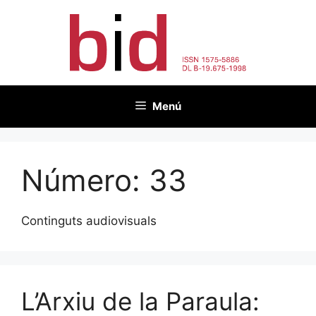
Vés
al
contingut
Menú
Número:
33
Continguts audiovisuals
L’Arxiu de la Paraula: