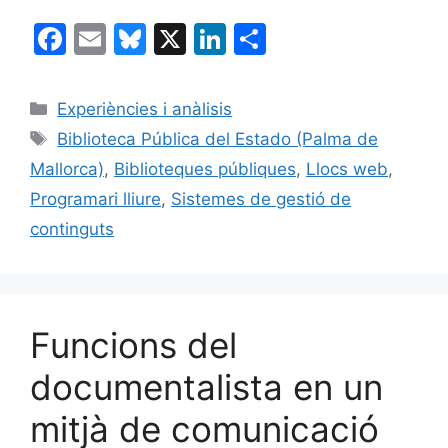
F
E
Bl
X
Li
C
a
m
u
n
o
c
ai
e
k
m
Categories
Experiències i anàlisis
e
l
s
e
p
Etiquetes
Biblioteca Pública del Estado (Palma de
b
k
dI
ar
Mallorca)
,
Biblioteques públiques
,
Llocs web
,
o
y
n
te
Programari lliure
,
Sistemes de gestió de
o
ix
continguts
k
Funcions del
documentalista en un
mitjà de comunicació