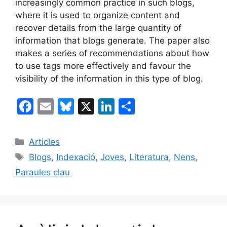
increasingly common practice in such blogs,
where it is used to organize content and
recover details from the large quantity of
information that blogs generate. The paper also
makes a series of recommendations about how
to use tags more effectively and favour the
visibility of the information in this type of blog.
F
E
Bl
X
Li
C
a
m
u
n
o
c
ai
e
k
m
Categories
Articles
e
l
s
e
p
Etiquetes
Blogs
,
Indexació
,
Joves
,
Literatura
,
Nens
,
b
k
dI
ar
Paraules clau
o
y
n
te
o
ix
k