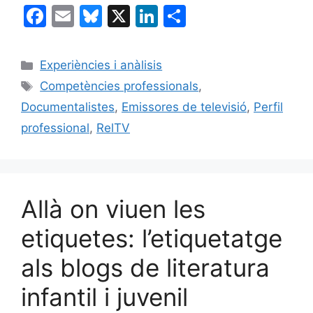
F
E
Bl
X
Li
C
a
m
u
n
o
c
ai
e
k
m
Categories
Experiències i anàlisis
e
l
s
e
p
Etiquetes
Competències professionals
,
b
k
dI
ar
Documentalistes
,
Emissores de televisió
,
Perfil
o
y
n
te
professional
,
RelTV
o
ix
k
Allà on viuen les
etiquetes: l’etiquetatge
als blogs de literatura
infantil i juvenil