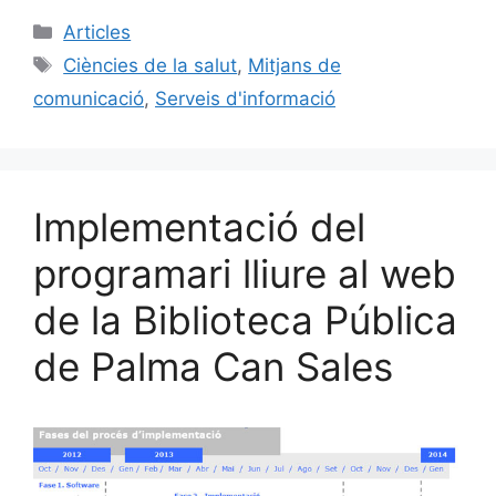
c
ai
e
k
m
Categories
Articles
e
l
s
e
p
Etiquetes
Ciències de la salut
,
Mitjans de
b
k
dI
ar
comunicació
,
Serveis d'informació
o
y
n
te
o
ix
k
Implementació del
programari lliure al web
de la Biblioteca Pública
de Palma Can Sales